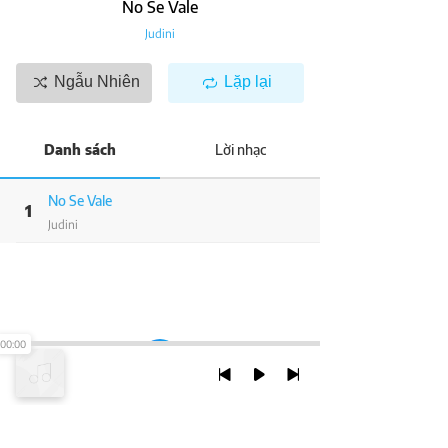
No Se Vale
Judini
Ngẫu Nhiên
Lặp lại
Danh sách
Lời nhạc
No Se Vale
1
Judini
00:00
TRỞ LẠI ĐẦU TRANG