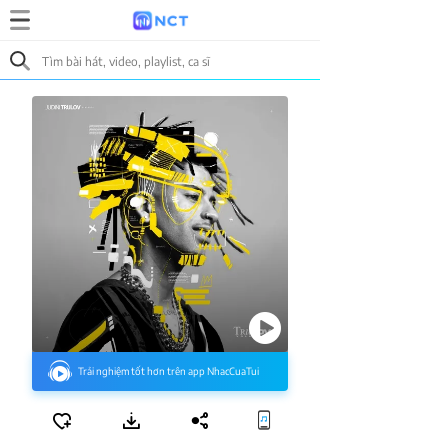
Trải nghiệm tốt hơn trên app NhacCuaTui