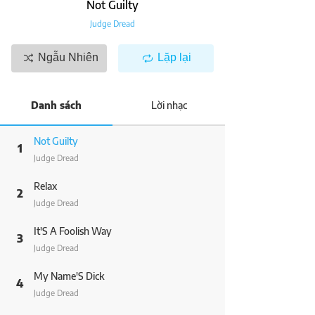
Not Guilty
Judge Dread
Ngẫu Nhiên
Lặp lại
Danh sách
Lời nhạc
Not Guilty
1
Judge Dread
Relax
2
Judge Dread
It'S A Foolish Way
3
Judge Dread
My Name'S Dick
4
Judge Dread