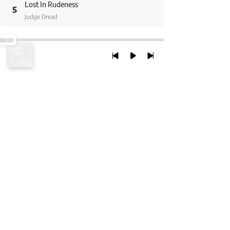
Lost In Rudeness
5
Judge Dread
Merry Christmas Mr Dread
00:00
6
Judge Dread
The Lincolnshire Peeper
7
Judge Dread
Blow Your Whistle
TRỞ LẠI ĐẦU TRANG
8
Judge Dread
The Ten Commandments
9
XEM VỚI PHIÊN BẢN DESKTOP
Judge Dread
Chính Sách Bảo Mật
Chính sách SHTT
Thỏa Thuận Sử Dụng