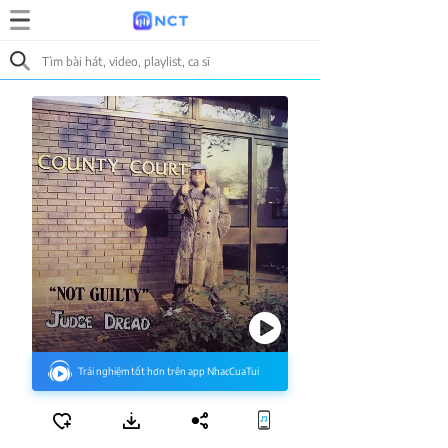
Trải nghiệm tốt hơn trên app NhacCuaTui