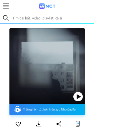
Trải nghiệm tốt hơn trên app NhacCuaTui