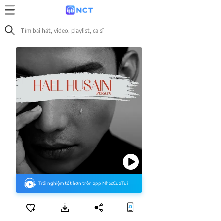
Trải nghiệm tốt hơn trên app NhacCuaTui