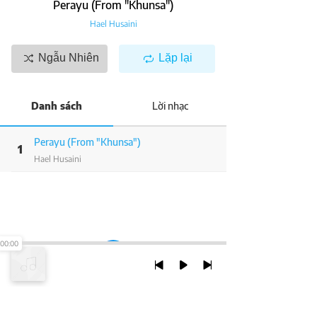
Perayu (From "Khunsa")
Hael Husaini
Ngẫu Nhiên
Lặp lại
Danh sách
Lời nhạc
Perayu (From "Khunsa")
1
Hael Husaini
00:00
TRỞ LẠI ĐẦU TRANG