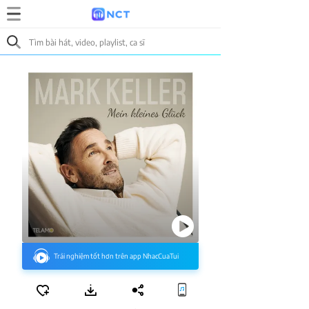
Trải nghiệm tốt hơn trên app NhacCuaTui