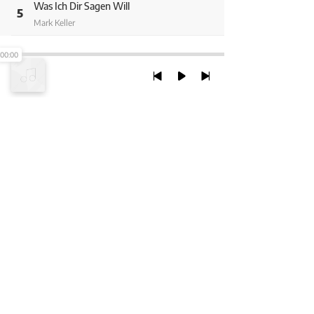
Was Ich Dir Sagen Will
5
Mark Keller
Herz Verloren
00:00
6
Mark Keller
Ist Dein Glas Noch Halb Voll
7
Mark Keller
Manchmal Ist Liebe Nicht Genug
TRỞ LẠI ĐẦU TRANG
8
Mark Keller, Romy Kirsch
Liebe Ohne Leiden
9
XEM VỚI PHIÊN BẢN DESKTOP
Mark Keller, Aaron Keller
Mach Mir Nen Platz
10
Chính Sách Bảo Mật
Mark Keller
Chính sách SHTT
Der Moment
11
Mark Keller
Thỏa Thuận Sử Dụng