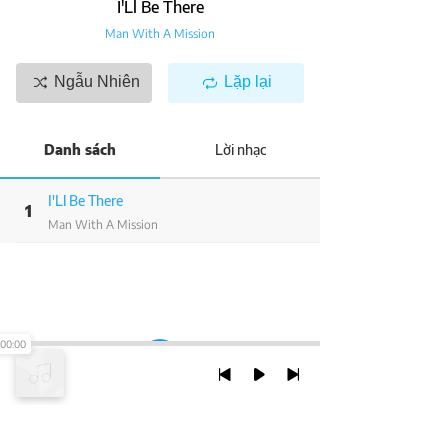
I'Ll Be There
Man With A Mission
Ngẫu Nhiên
Lặp lại
Danh sách
Lời nhạc
I'Ll Be There
1
Man With A Mission
00:00
TRỞ LẠI ĐẦU TRANG