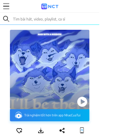
Trải nghiệm tốt hơn trên app NhacCuaTui