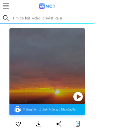
Trải nghiệm tốt hơn trên app NhacCuaTui