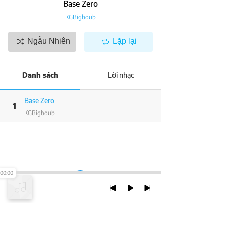
Base Zero
KGBigboub
Ngẫu Nhiên
Lặp lại
Danh sách
Lời nhạc
Base Zero
1
KGBigboub
00:00
TRỞ LẠI ĐẦU TRANG