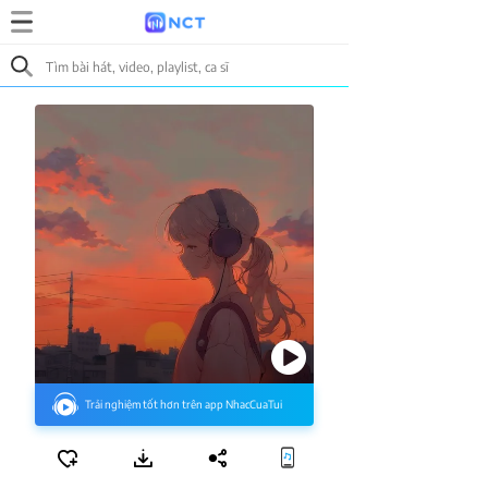
Trải nghiệm tốt hơn trên app NhacCuaTui