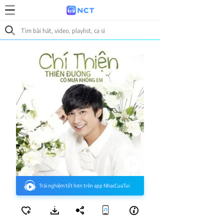
Trải nghiệm tốt hơn trên app NhacCuaTui