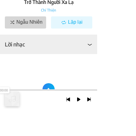
Trở Thành Người Xa Lạ
Chí Thiện
Ngẫu Nhiên
Lặp lại
Lời nhạc
00:00
TRỞ LẠI ĐẦU TRANG
XEM VỚI PHIÊN BẢN DESKTOP