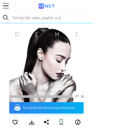
Trải nghiệm tốt hơn trên app NhacCuaTui