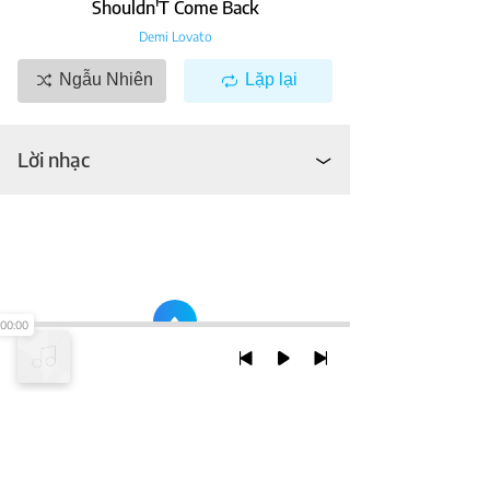
Shouldn'T Come Back
Demi Lovato
Ngẫu Nhiên
Lặp lại
Lời nhạc
00:00
TRỞ LẠI ĐẦU TRANG
XEM VỚI PHIÊN BẢN DESKTOP