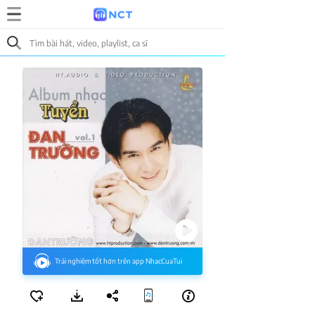
Trải nghiệm tốt hơn trên app NhacCuaTui