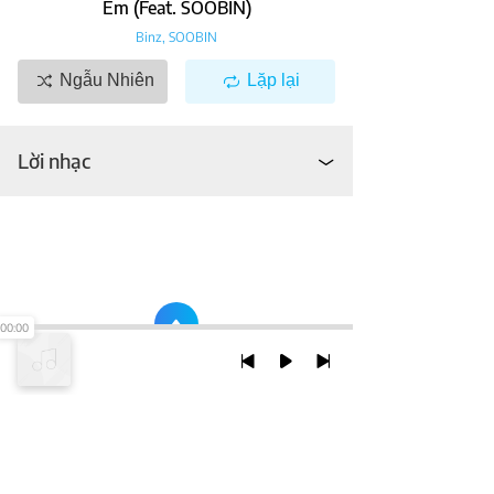
Em (feat. SOOBIN)
Binz
,
SOOBIN
Ngẫu Nhiên
Lặp lại
Lời nhạc
00:00
TRỞ LẠI ĐẦU TRANG
XEM VỚI PHIÊN BẢN DESKTOP