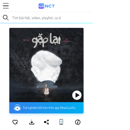
Trải nghiệm tốt hơn trên app NhacCuaTui