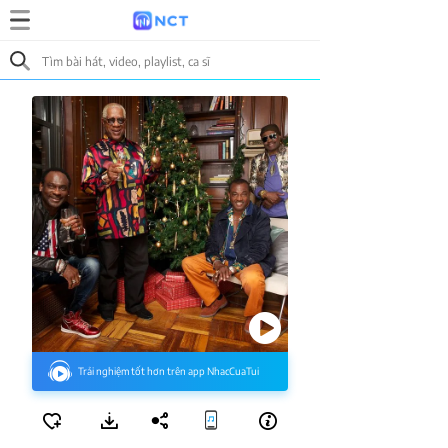
Trải nghiệm tốt hơn trên app NhacCuaTui