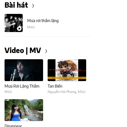
Bài hát
Mưa rơi thầm lặng
M4U
Video | MV
Mưa Rơi Lặng Thầm
Tan Biến
M4U
Nguyễn Hải Phong
,
M4U
Disappear