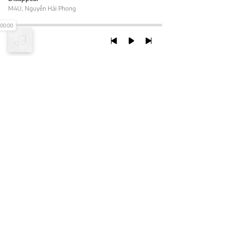
M4U
,
Nguyễn Hải Phong
00:00
TRỞ LẠI ĐẦU TRANG
XEM VỚI PHIÊN BẢN DESKTOP
Chính Sách Bảo Mật
Chính sách SHTT
Thỏa Thuận Sử Dụng
© 2020 NCT CORP. ALL RIGHTS RESERVED.