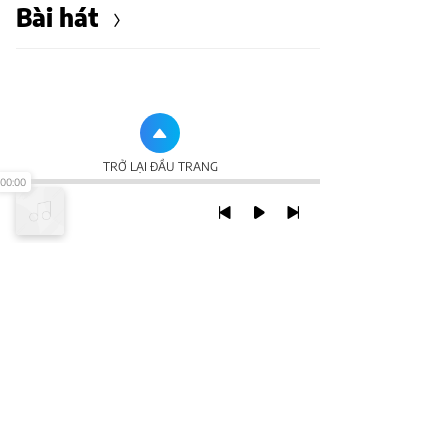
Bài hát
TRỞ LẠI ĐẦU TRANG
00:00
XEM VỚI PHIÊN BẢN DESKTOP
Chính Sách Bảo Mật
Chính sách SHTT
Thỏa Thuận Sử Dụng
© 2020 NCT CORP. ALL RIGHTS RESERVED.