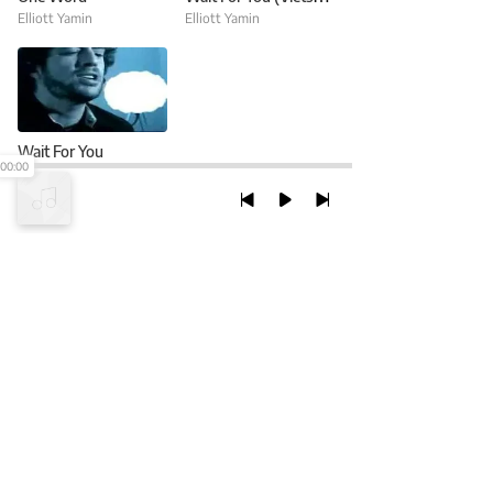
Elliott Yamin
Elliott Yamin
Wait For You
00:00
Elliott Yamin
TRỞ LẠI ĐẦU TRANG
XEM VỚI PHIÊN BẢN DESKTOP
Chính Sách Bảo Mật