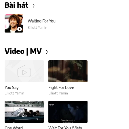
Bài hát
Waiting For You
Elliott Yamin
Video | MV
You Say
Fight For Love
Elliott Yamin
Elliott Yamin
One Word
Wait For You (Vietsub, Kara)