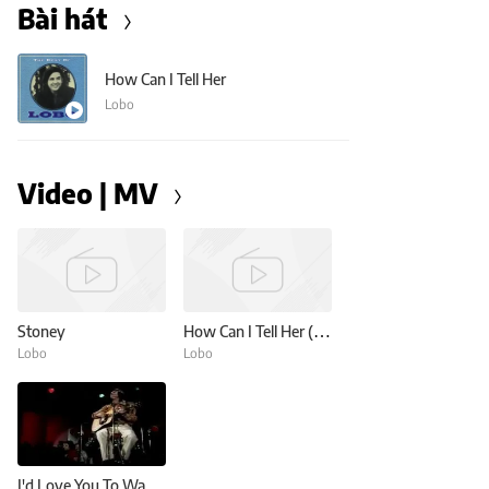
Bài hát
How Can I Tell Her
Lobo
Video | MV
Stoney
How Can I Tell Her (Live)
Lobo
Lobo
I'd Love You To Want Me (old)