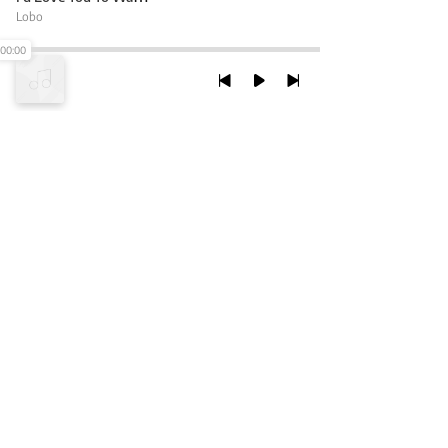
Lobo
00:00
TRỞ LẠI ĐẦU TRANG
XEM VỚI PHIÊN BẢN DESKTOP
Chính Sách Bảo Mật
Chính sách SHTT
Thỏa Thuận Sử Dụng
© 2020 NCT CORP. ALL RIGHTS RESERVED.