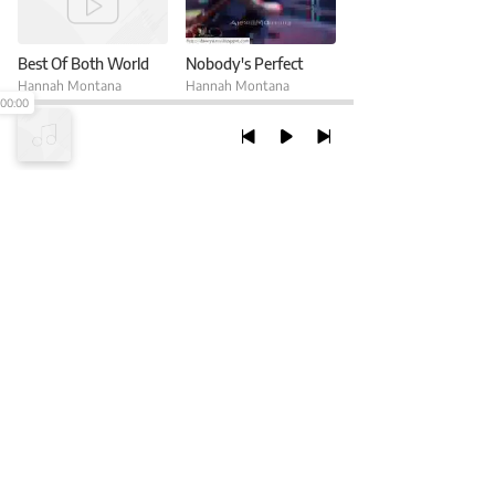
Best Of Both World
Nobody's Perfect
Hannah Montana
Hannah Montana
00:00
TRỞ LẠI ĐẦU TRANG
XEM VỚI PHIÊN BẢN DESKTOP
Chính Sách Bảo Mật
Chính sách SHTT