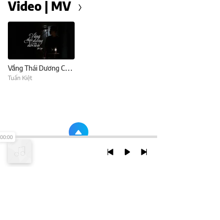
Video | MV
Vầng Thái Dương Của Đời Con
Tuấn Kiệt
00:00
TRỞ LẠI ĐẦU TRANG
XEM VỚI PHIÊN BẢN DESKTOP
Chính Sách Bảo Mật