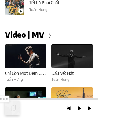
Tết Là Phải Chất
Tuấn Hùng
Video | MV
Chỉ Còn Một Đêm Cuối
Dấu Vết Hát
Tuấn Hưng
Tuấn Hưng
00:00
Anh Muốn Nói
Sài Gòn Ơi Xin Lỗi Cảm Ơn
Tuấn Hưng
Tuấn Hưng
,
Khắc Việt