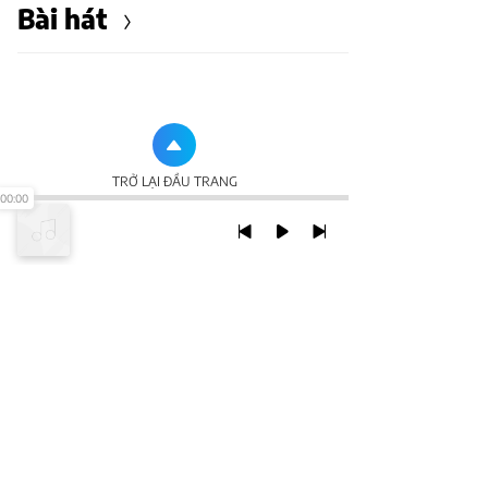
Bài hát
TRỞ LẠI ĐẦU TRANG
00:00
XEM VỚI PHIÊN BẢN DESKTOP
Chính Sách Bảo Mật
Chính sách SHTT
Thỏa Thuận Sử Dụng
© 2020 NCT CORP. ALL RIGHTS RESERVED.