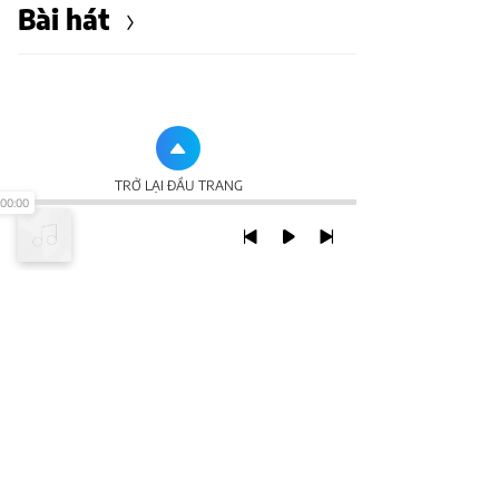
Bài hát
TRỞ LẠI ĐẦU TRANG
00:00
XEM VỚI PHIÊN BẢN DESKTOP
Chính Sách Bảo Mật
Chính sách SHTT
Thỏa Thuận Sử Dụng
© 2020 NCT CORP. ALL RIGHTS RESERVED.