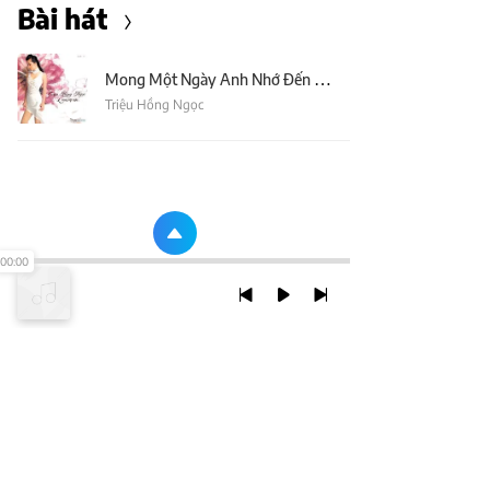
Bài hát
Mong Một Ngày Anh Nhớ Đến Em
Triệu Hồng Ngọc
00:00
TRỞ LẠI ĐẦU TRANG
XEM VỚI PHIÊN BẢN DESKTOP
Chính Sách Bảo Mật
Chính sách SHTT