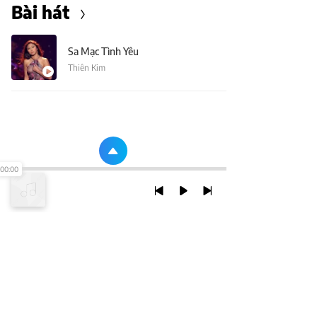
Bài hát
Sa Mạc Tình Yêu
Thiên Kim
00:00
TRỞ LẠI ĐẦU TRANG
XEM VỚI PHIÊN BẢN DESKTOP
Chính Sách Bảo Mật
Chính sách SHTT