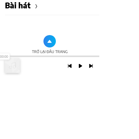
Bài hát
TRỞ LẠI ĐẦU TRANG
00:00
XEM VỚI PHIÊN BẢN DESKTOP
Chính Sách Bảo Mật
Chính sách SHTT
Thỏa Thuận Sử Dụng
© 2020 NCT CORP. ALL RIGHTS RESERVED.