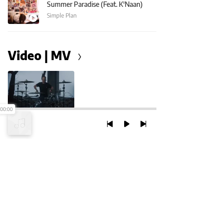
Summer Paradise (Feat. K'Naan)
Simple Plan
Video | MV
00:00
Wake Me Up (When This Nightmare's Over)
Simple Plan
TRỞ LẠI ĐẦU TRANG