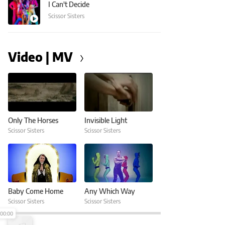
I Can't Decide
Scissor Sisters
Video | MV
Only The Horses
Invisible Light
Scissor Sisters
Scissor Sisters
Baby Come Home
Any Which Way
Scissor Sisters
Scissor Sisters
00:00