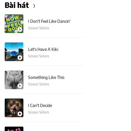
Bài hát
I Don't Feel Like Dancin'
Scissor Sisters
Let's Have A Kiki
Scissor Sisters
Something Like This
Scissor Sisters
I Can't Decide
Scissor Sisters