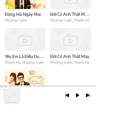
Đừng Hỏi Ngày Mai
Đời Có Anh Thật May (Mây Saigon Live Stage)
Phương Uyên
Phương Uyên
,
Thanh Hà
Yêu Em Là Điều Duy Nhất
Đời Có Anh Thật May
Thanh Hà
,
Phương Uyên
Phương Uyên
,
Thanh Hà
00:00
Có Nhau Có Cả Thế Giới
Phương Uyên
,
Thanh Hà