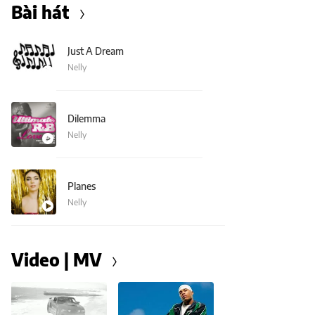
Bài hát
Just A Dream
Nelly
Dilemma
Nelly
Planes
Nelly
Video | MV