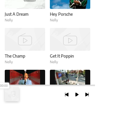
Just A Dream
Hey Porsche
Nelly
Nelly
The Champ
Get It Poppin
Nelly
Nelly
00:00
Batter Up (Edited Version With Baseball Cards)
Air Force Ones (Edited Version)
Nelly
Nelly