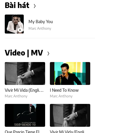
Bài hát
My Baby You
Marc Anthony
Video | MV
Vivir Mi Vida (English Version)
I Need To Know
Marc Anthony
Marc Anthony
Que Precio Tiene El Cielo
Vivir Mi Vida (English VO)