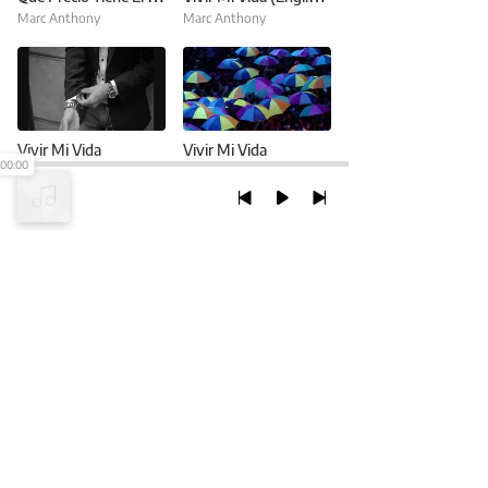
Marc Anthony
Marc Anthony
Vivir Mi Vida
Vivir Mi Vida
00:00
Marc Anthony
Marc Anthony
TRỞ LẠI ĐẦU TRANG
XEM VỚI PHIÊN BẢN DESKTOP
Chính Sách Bảo Mật