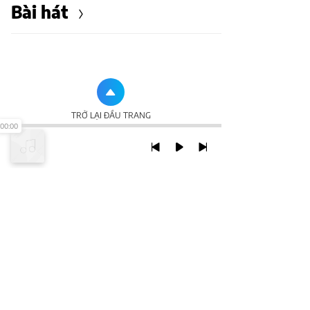
Bài hát
TRỞ LẠI ĐẦU TRANG
00:00
XEM VỚI PHIÊN BẢN DESKTOP
Chính Sách Bảo Mật
Chính sách SHTT
Thỏa Thuận Sử Dụng
© 2020 NCT CORP. ALL RIGHTS RESERVED.