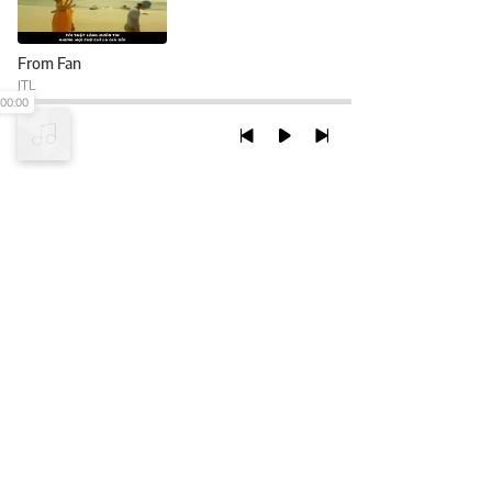
From Fan
JTL
00:00
TRỞ LẠI ĐẦU TRANG
XEM VỚI PHIÊN BẢN DESKTOP
Chính Sách Bảo Mật
Chính sách SHTT