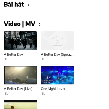
Bài hát
Video | MV
A Better Day
A Better Day (Special Version)
JTL
JTL
A Better Day (Live)
One Night Lover
JTL
JTL