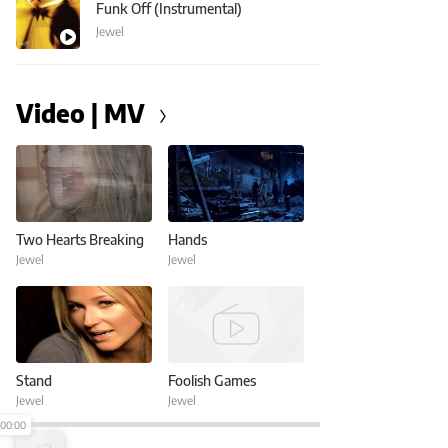
Funk Off (Instrumental)
Jewel
Video | MV
Two Hearts Breaking
Hands
Jewel
Jewel
Stand
Foolish Games
Jewel
Jewel
00:00