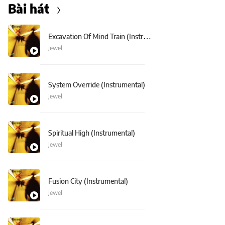
Bài hát
Excavation Of Mind Train (Instrumental)
Jewel
System Override (Instrumental)
Jewel
Spiritual High (Instrumental)
Jewel
Fusion City (Instrumental)
Jewel