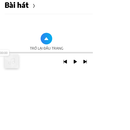
Bài hát
TRỞ LẠI ĐẦU TRANG
00:00
XEM VỚI PHIÊN BẢN DESKTOP
Chính Sách Bảo Mật
Chính sách SHTT
Thỏa Thuận Sử Dụng
© 2020 NCT CORP. ALL RIGHTS RESERVED.