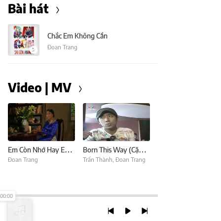
Bài hát
Chắc Em Không Cần
Đoan Trang
Video | MV
Em Còn Nhớ Hay Em Đã Quên
Born This Way (Cặp Đôi Hoàn Hảo Tập 3)
Đoan Trang
Trấn Thành
,
Đoan Trang
00:00