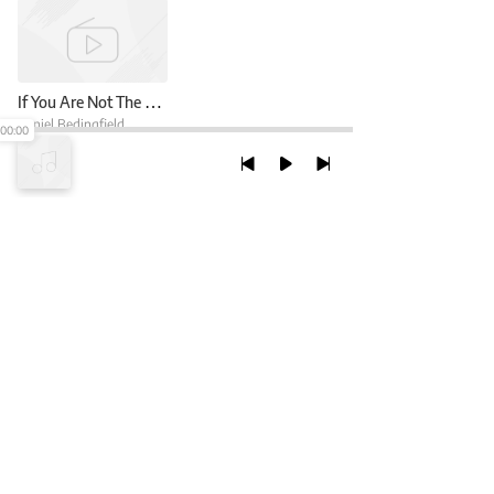
If You Are Not The One
Daniel Bedingfield
00:00
TRỞ LẠI ĐẦU TRANG
XEM VỚI PHIÊN BẢN DESKTOP
Chính Sách Bảo Mật
Chính sách SHTT