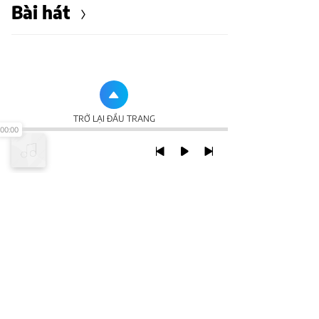
Bài hát
TRỞ LẠI ĐẦU TRANG
00:00
XEM VỚI PHIÊN BẢN DESKTOP
Chính Sách Bảo Mật
Chính sách SHTT
Thỏa Thuận Sử Dụng
© 2020 NCT CORP. ALL RIGHTS RESERVED.