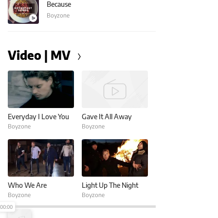
Because
Boyzone
Video | MV
Everyday I Love You
Gave It All Away
Boyzone
Boyzone
Who We Are
Light Up The Night
Boyzone
Boyzone
00:00