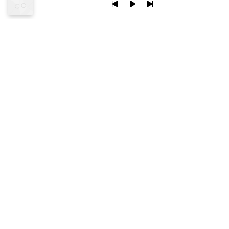
I Love The Way You Love Me
Everyday I Love U
Boyzone
Boyzone
TRỞ LẠI ĐẦU TRANG
XEM VỚI PHIÊN BẢN DESKTOP
Chính Sách Bảo Mật
Chính sách SHTT