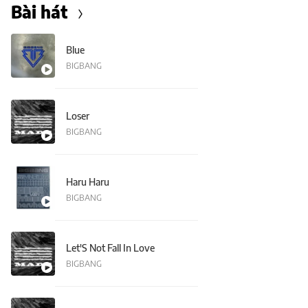
Bài hát
Blue
BIGBANG
Loser
BIGBANG
Haru Haru
BIGBANG
Let'S Not Fall In Love
BIGBANG