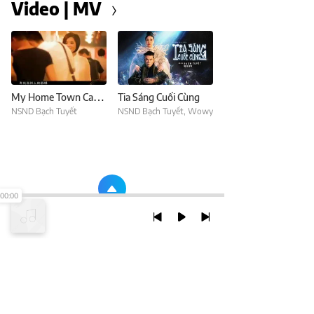
Video | MV
My Home Town Can Fly
Tia Sáng Cuối Cùng
NSND Bạch Tuyết
NSND Bạch Tuyết
,
Wowy
00:00
TRỞ LẠI ĐẦU TRANG
XEM VỚI PHIÊN BẢN DESKTOP
Chính Sách Bảo Mật