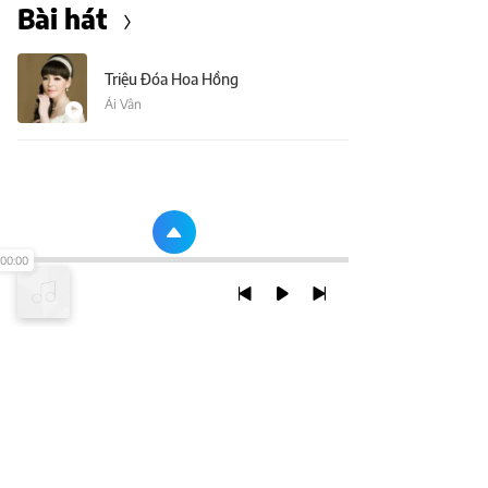
Bài hát
Triệu Đóa Hoa Hồng
Ái Vân
00:00
TRỞ LẠI ĐẦU TRANG
XEM VỚI PHIÊN BẢN DESKTOP
Chính Sách Bảo Mật
Chính sách SHTT