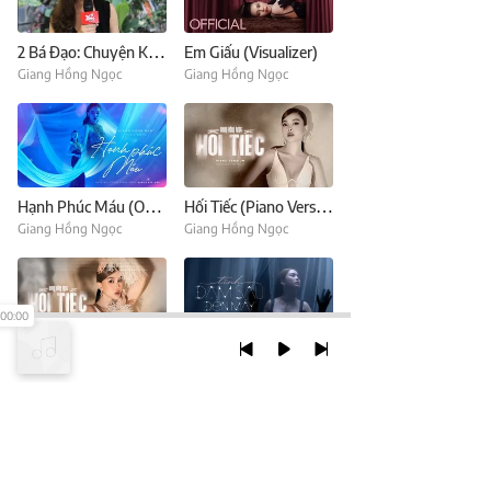
2 Bá Đạo: Chuyện Khó Tin Về Chuyện Rụng Sạch Tóc Của Giang Hồng Ngọc
Em Giấu (Visualizer)
Giang Hồng Ngọc
Giang Hồng Ngọc
Hạnh Phúc Máu (Original Soundtrack From "Hạnh Phúc Máu")
Hối Tiếc (Piano Version)
Giang Hồng Ngọc
Giang Hồng Ngọc
00:00
Hối Tiếc
TÌNH ĐẬM SÂU ĐẾN MẤY
Giang Hồng Ngọc
Giang Hồng Ngọc