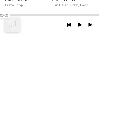
Crazy Loop
Dan Balan
,
Crazy Loop
00:00
TRỞ LẠI ĐẦU TRANG
XEM VỚI PHIÊN BẢN DESKTOP
Chính Sách Bảo Mật
Chính sách SHTT
Thỏa Thuận Sử Dụng
© 2020 NCT CORP. ALL RIGHTS RESERVED.