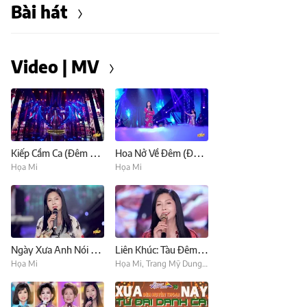
Bài hát
Video | MV
Kiếp Cầm Ca (Đêm Huyền Thoại)
Hoa Nở Về Đêm (Đêm Huyền Thoại)
Họa Mi
Họa Mi
Ngày Xưa Anh Nói (Đêm Huyền Thoại)
Liên Khúc: Tàu Đêm Đợi Chờ (Đêm Huyền Thoại)
Họa Mi
Họa Mi
,
Trang Mỹ Dung
,
Giao Linh