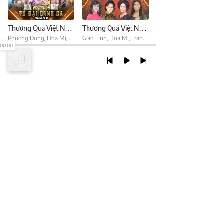
Thương Quá Việt Nam Phần 2 (Fullshow)
Thương Quá Việt Nam Phần 1 (Fullshow)
Phương Dung
,
Họa Mi
,
Giao Linh
Giao Linh
,
Trang Mỹ Dung
,
Họa Mi
,
Trang Mỹ Dung
00:00
TRỞ LẠI ĐẦU TRANG
XEM VỚI PHIÊN BẢN DESKTOP
Chính Sách Bảo Mật
Chính sách SHTT