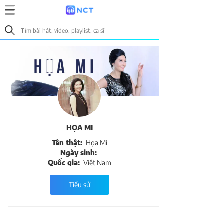
HỌA MI
Tên thật:
Họa Mi
Ngày sinh:
Quốc gia:
Việt Nam
Tiểu sử