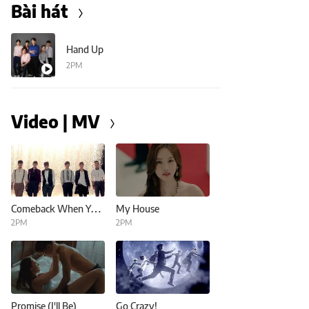
Bài hát
Hand Up
2PM
Video | MV
Comeback When You Hear This Song
My House
2PM
2PM
Promise (I'll Be)
Go Crazy!