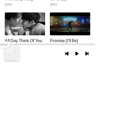
2PM
2PM
All Day Think Of You
Promise (I'll Be)
00:00
2PM
2PM
TRỞ LẠI ĐẦU TRANG
XEM VỚI PHIÊN BẢN DESKTOP
Chính Sách Bảo Mật