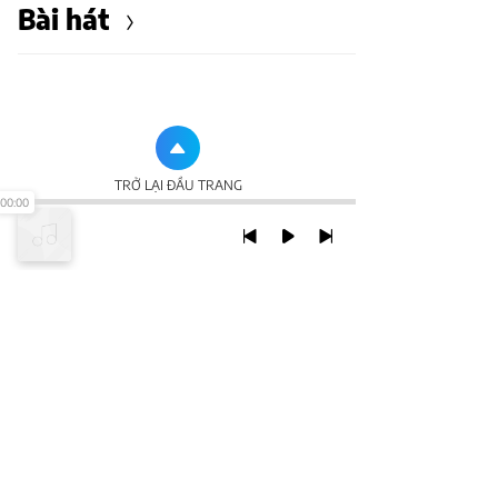
Bài hát
TRỞ LẠI ĐẦU TRANG
00:00
XEM VỚI PHIÊN BẢN DESKTOP
Chính Sách Bảo Mật
Chính sách SHTT
Thỏa Thuận Sử Dụng
© 2020 NCT CORP. ALL RIGHTS RESERVED.