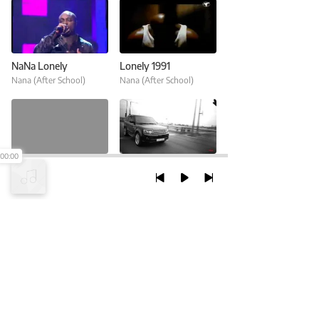
NaNa Lonely
Lonely 1991
Nana (After School)
Nana (After School)
00:00
Without World
Ma Boy
Nana (After School)
Electroboyz
,
Nana (After School)
TRỞ LẠI ĐẦU TRANG