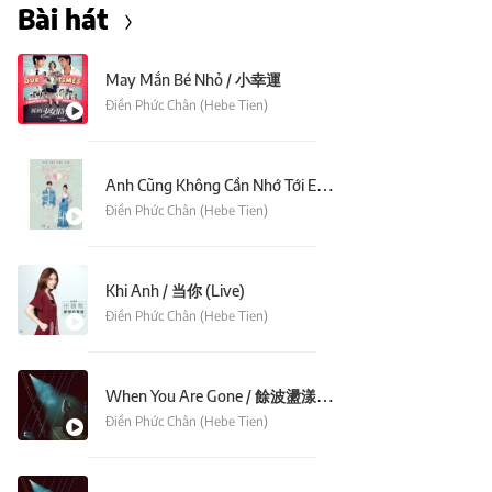
Bài hát
May Mắn Bé Nhỏ / 小幸運
Điền Phức Chân (Hebe Tien)
Anh Cũng Không Cần Nhớ Tới Em / 你就不要想起我 (Nghỉ! Nghiêm! Anh Yêu Em Ost)
Điền Phức Chân (Hebe Tien)
Khi Anh / 当你 (Live)
Điền Phức Chân (Hebe Tien)
When You Are Gone / 餘波盪漾 (Live)
Điền Phức Chân (Hebe Tien)