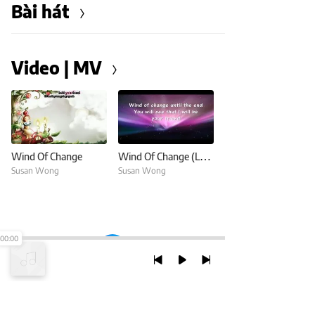
Bài hát
Video | MV
Wind Of Change
Wind Of Change (Lyrics)
Susan Wong
Susan Wong
00:00
TRỞ LẠI ĐẦU TRANG