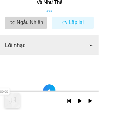
Và Như Thế
365
Ngẫu Nhiên
Lặp lại
Lời nhạc
00:00
TRỞ LẠI ĐẦU TRANG
XEM VỚI PHIÊN BẢN DESKTOP